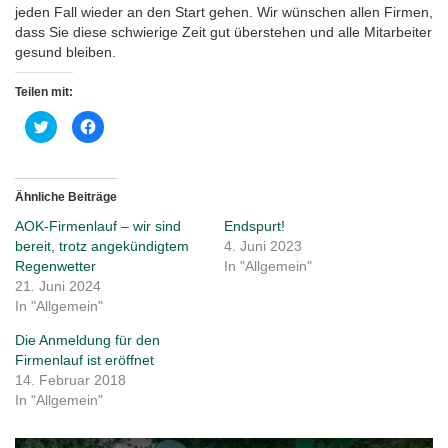
jeden Fall wieder an den Start gehen. Wir wünschen allen Firmen,
dass Sie diese schwierige Zeit gut überstehen und alle Mitarbeiter
gesund bleiben.
Teilen mit:
Klick,
Klick,
um
um
über
auf
Twitter
Facebook
zu
zu
teilen
teilen
(Wird
(Wird
Ähnliche Beiträge
in
in
neuem
neuem
AOK-Firmenlauf – wir sind
Endspurt!
Fenster
Fenster
geöffnet)
geöffnet)
bereit, trotz angekündigtem
4. Juni 2023
Regenwetter
In "Allgemein"
21. Juni 2024
In "Allgemein"
Die Anmeldung für den
Firmenlauf ist eröffnet
14. Februar 2018
In "Allgemein"