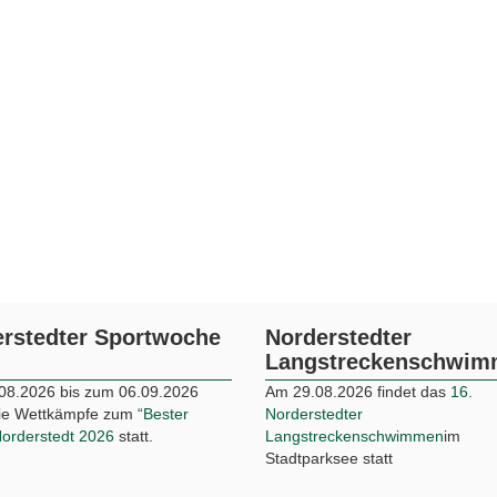
rstedter Sportwoche
Norderstedter
Langstreckenschwi
08.2026 bis zum 06.09.2026
Am 29.08.2026 findet das
16.
die Wettkämpfe zum
“Bester
Norderstedter
Norderstedt 2026
statt.
Langstreckenschwimmen
im
Stadtparksee statt
rstedt Triathlon
Norderstedt bewegt
Inklusion