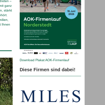
 und
s
an den
ik‑, […]
Unsere Partner
 frei