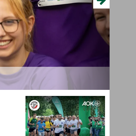
Download Plakat
AOK-Firmenlauf
Diese Firmen sind dabei!
Hauptpartner und
Namensgeber:
 eure
ereitet