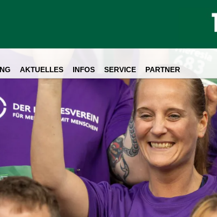
AUSSCHREIBUNG
NG
AKTUELLES
INFOS
SERVICE
PARTNER
Liebe Firmen,
uf findet am 18. Juni
2026
statt!
t dem oder der ChefIn und den KollegInnen für das Unternehmen einzu
lkommener Termin für unzählige Firmen und deren MitarbeiterInnen, um 
inieren. Das verbindet, schafft eine Identifikation mit dem Unternehme
selbst dann noch wirkt, wenn dieser Tag bereits der Vergangenheit ange
it, als vielmehr um den Teamgeist und den gesundheitlichen Aspekt. Fam
iesem Event herzlich willkommen, um Sie anzufeuern und gemeinsam mi