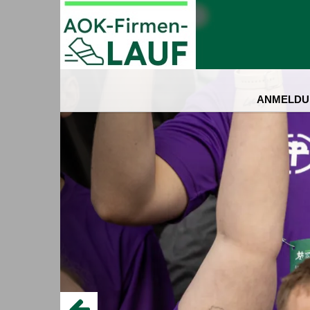
ANMELDU
der AOK-Firmenla
Wie in jedem Jahr heißt es also wieder gemeinsam mi
das schafft ein starkes Gemeinschaftsgefühl. Ein wil
viel Spaß an der Sache für ein gemeinsames Ziel zu tra
den Teamgeist und bringt Motivation in die Firma, die 
Dabei geht es weniger um die individuelle Schnelligke
Freunde und Bekannte sind natürlich ebenfalls auf d