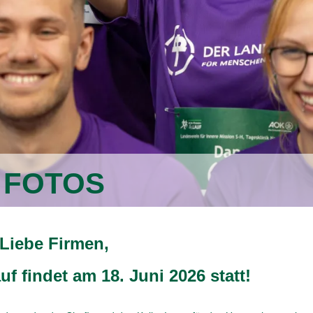
Aktuelles
auf
AOK-Firmenlauf‑Vorbereitung mit JuNi’s
Laufcoaching
m beim
Firmenlauf‑Vorbereitung mit JuNi’s Laufcoaching Damit
 einem so
Teams optimal auf den AOK-Firmenlauf Norderstedt vorb