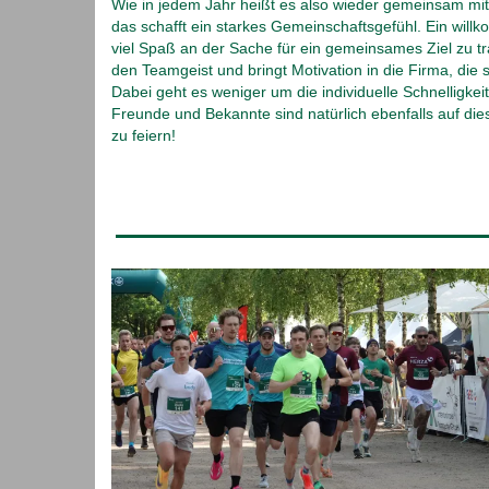
besonderen Abend gemacht haben. Wir hoffen, Sie un
Kolleginnen und Kollegen hatten viel Spaß, haben die
gemeinsame Zeit genossen und die tolle Atmosphäre 
Stadtpark erlebt. Es war schön zu sehen, mit wie viel 
[…]
mehr
21. Juni 2026
Lade den Flyer zum AOK-Firmenlauf 202