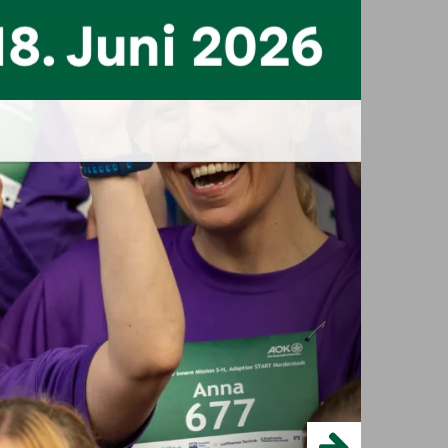
treten –
mit ganz
n, stärkt
hört.
ilien,
t Ihnen