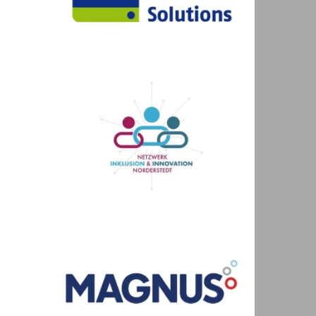
Festival RAD am
mmen
GutenbergRING
Am 30.08.2026 findet das
Festival RAD
am GutenbergRING
am Gutenbergring
statt.
Zipfelmützen-Nacht
est
Am 04.12.2026 findet die
Zipfelmützen-
m
Nacht
im Stadtpark statt.