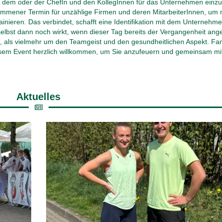
d Ihre
sind, bieten wir von JuNi’s Laufcoaching ein kompaktes
praxisnahes Firmenlauf‑Programm an. Unsere Training
im
unterstützen Mitarbeitende dabei, sicher und motiviert 
Teamgeist,
Start zu gehen. Unser Angebot für Unternehmen: –
Wöchentliche Trainingseinheiten vor Ort – Zwei
Leistungsgruppen (Anfänger & Fortgeschrittene) – Techn
mehr
14. Apr. 2026
6
Die Anmeldung für den AOK-Firmenlauf ist