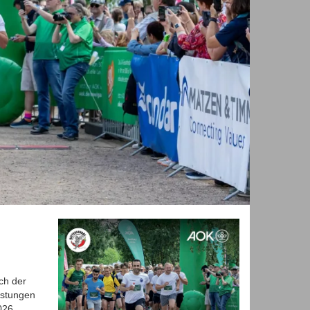
h der
istungen
026