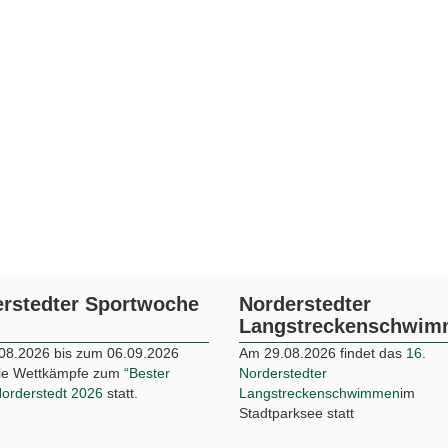
rstedter Sportwoche
Norderstedter
Langstreckenschwi
08.2026 bis zum 06.09.2026
Am 29.08.2026 findet das
16.
die Wettkämpfe zum
“Bester
Norderstedter
Norderstedt 2026
statt.
Langstreckenschwimmen
im
Stadtparksee statt
rstedt Triathlon
Norderstedt bewegt
Inklusion