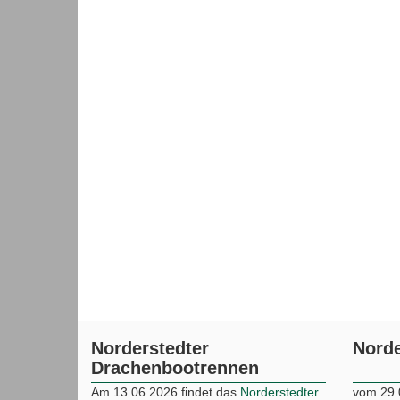
Norderstedter
Norde
Drachenbootrennen
Am 13.06.2026 findet das
Norderstedter
vom 29.
Drachenbootrennen
im Stadtpark
finden 
Norderstedt statt.
Athlet” 