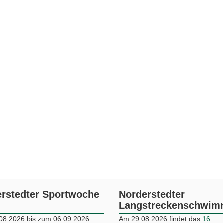
rstedter Sportwoche
Norderstedter
Langstreckenschwi
08.2026 bis zum 06.09.2026
Am 29.08.2026 findet das
16.
die Wettkämpfe zum
“Bester
Norderstedter
Norderstedt 2026
statt.
Langstreckenschwimmen
im
Stadtparksee statt