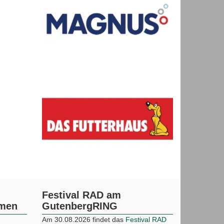
Festival RAD am
mmen
GutenbergRING
Am 30.08.2026 findet das
Festival RAD
am GutenbergRING
am Gutenbergring
statt.