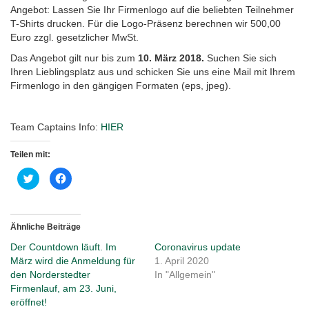
Angebot: Lassen Sie Ihr Firmenlogo auf die beliebten Teilnehmer
T-Shirts drucken. Für die Logo-Präsenz berechnen wir 500,00
Euro zzgl. gesetzlicher MwSt.
Das Angebot gilt nur bis zum
10. März 2018.
Suchen Sie sich
Ihren Lieblingsplatz aus und schicken Sie uns eine Mail mit Ihrem
Firmenlogo in den gängigen Formaten (eps, jpeg).
Team Captains Info:
HIER
Teilen mit:
Klick,
Klick,
um
um
über
auf
Twitter
Facebook
zu
zu
teilen
teilen
(Wird
(Wird
Ähnliche Beiträge
in
in
neuem
neuem
Der Countdown läuft. Im
Coronavirus update
Fenster
Fenster
geöffnet)
geöffnet)
März wird die Anmeldung für
1. April 2020
den Norderstedter
In "Allgemein"
Firmenlauf, am 23. Juni,
eröffnet!